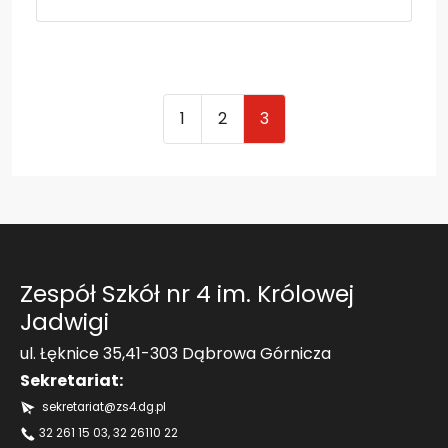
1
2
3
Zespół Szkół nr 4 im. Królowej
Jadwigi
ul. Łęknice 35,41-303 Dąbrowa Górnicza
Sekretariat:
sekretariat@zs4.dg.pl
32 261 15 03
, 32 26110 22