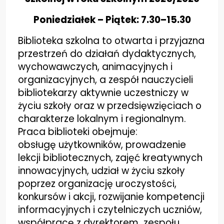
Nieodpłatna pomoc prawna i poradnictwo...
Poniedziałek – Piątek: 7.30–15.30
Kadra nauczycielska
Druki do pobrania
Biblioteka szkolna to otwarta i przyjazna
przestrzeń do działań dydaktycznych,
Zajęcia pozalekcyjne
wychowawczych,
animacyjnych i
Konkursy
organizacyjnych, a zespół nauczycieli
bibliotekarzy aktywnie uczestniczy w
Wszystko o wszawicy
życiu szkoły
oraz w przedsięwzięciach o
charakterze lokalnym i regionalnym.
Dla nauczycieli
Praca biblioteki obejmuje:
Kadra nauczycielska
obsługę
użytkowników, prowadzenie
lekcji bibliotecznych, zajęć kreatywnych
Aktywna tablica
innowacyjnych, udział w życiu
szkoły
Do pobrania - nauczyciele
poprzez organizację uroczystości,
27 stycznia- Międzynarodowy Dzień Pamięci
konkursów i akcji, rozwijanie kompetencji
o Ofiarach Holokaustu
informacyjnych i
czytelniczych uczniów,
Konkurs
współpracę z dyrektorem zespołu,