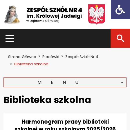
Open t
HOME
Strona Główna
Placówki
Zespół Szkół Nr 4
Dla uczniów
Biblioteka szkolna
Dzień otwarty 2021
MENU
Kadra nauczycielska
Zajęcia pozalekcyjne
Biblioteka szkolna
Konkursy
Dla rodziców
Harmonogram pracy biblioteki
szkolnej w roku szkolnym 2025/2026