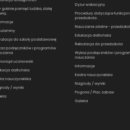
Dyżur wakacyjny
 gaśnie pamięć ludzka, dalej
Procedury dotyczące funkcjo
ią...
przedszkola...
ormacje
Nauczanie zdalne - przedszko
ulaminy
Edukacja daltońska
rutacja do szkoły podstawowej
Rekrutacja do przedszkola
az podręczników i programów
Wykaz podręczników i progr
czania
nauczania
orząd uczniowski
Informacje
kacja daltońska
Kadra nauczycielska
ra nauczycielska
Nagrody / wyniki
rody / wyniki
Pogoria / Plac zabaw
eria
Galeria