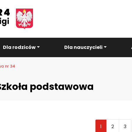
Dla rodziców
Dla nauczycieli
a nr 34
Szkoła podstawowa
1
2
3