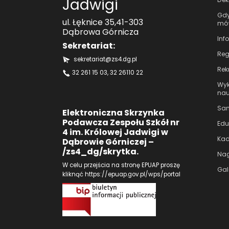
Jadwigi
Gdy
ul. Łęknice 35,41-303
mów
Dąbrowa Górnicza
Inf
Sekretariat:
Reg
sekretariat@zs4.dg.pl
Rek
32 261 15 03
, 32 26110 22
Wyk
nau
Sam
Elektroniczna Skrzynka
Podawcza Zespołu Szkół nr
Edu
4 im. Królowej Jadwigi w
Kad
Dąbrowie Górniczej –
/zs4_dg/skrytka.
Nag
W celu przejścia na stronę EPUAP proszę
Gal
kliknąć
https://epuap.gov.pl/wps/portal