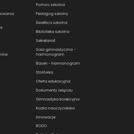
Pomoc szkolna
nowania
Pedagog szkolny
Świetlica szkolna
le
Biblioteka szkolna
Sekretariat
Sala gimnastyczna -
amów
harmonogram
Basen - harmonogram
Stołówka
Oferta edukacyjna
Dokumenty zespołu
Gimnastyka korekcyjna
Kadra nauczycielska
Innowacje
RODO