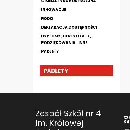
GIMNASTYKA KOREKCYJNA
INNOWACJE
RODO
DEKLARACJA DOSTĘPNOŚCI
DYPLOMY, CERTYFIKATY,
PODZIĘKOWANIA I INNE
PADLETY
PADLETY
Zespół Szkół nr 4
SZ
im. Królowej
34
Dek