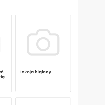
ęć
Lekcja higieny
wią