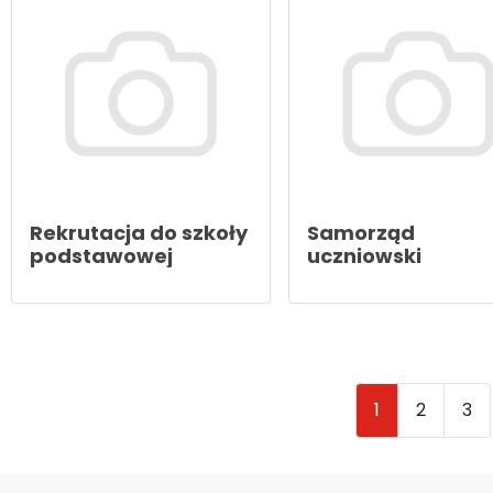
Rekrutacja do szkoły
Samorząd
podstawowej
uczniowski
1
2
3