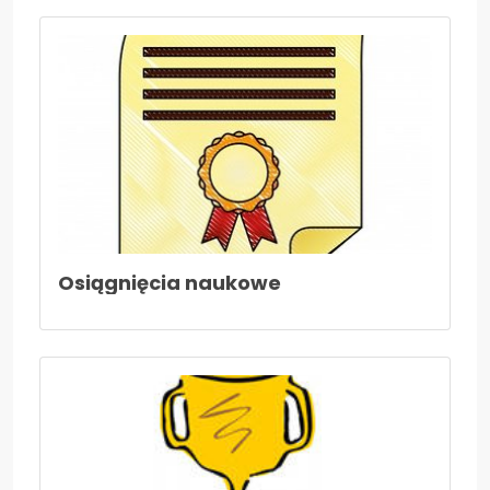
Nieodpłatna pomoc prawna i poradnictwo...
Kadra nauczycielska
Druki do pobrania
Zajęcia pozalekcyjne
Konkursy
Wszystko o wszawicy
Dla nauczycieli
Osiągnięcia naukowe
Kadra nauczycielska
Aktywna tablica
Do pobrania - nauczyciele
27 stycznia- Międzynarodowy Dzień Pamięci
o Ofiarach Holokaustu
Konkurs