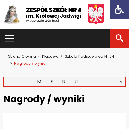
Open t
HOME
Strona Główna
Placówki
Szkoła Podstawowa Nr 34
Dla uczniów
Nagrody / wyniki
Dzień otwarty 2021
MENU
Kadra nauczycielska
Zajęcia pozalekcyjne
Nagrody / wyniki
Konkursy
Dla rodziców