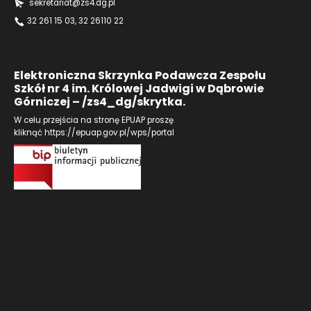
sekretariat@zs4.dg.pl
32 261 15 03
, 32 26110 22
Elektroniczna Skrzynka Podawcza Zespołu
Szkół nr 4 im. Królowej Jadwigi w Dąbrowie
Górniczej – /zs4_dg/skrytka.
W celu przejścia na stronę EPUAP proszę
kliknąć
https://epuap.gov.pl/wps/portal