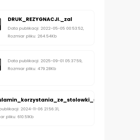
erz DRUK_REZYGNACJI._zal
DRUK_REZYGNACJI._zal
Data publikacji: 2022-05-05 00:53:52,
Rozmiar pliku: 264.54Kb
erz
Data publikacji: 2025-09-01 05:37:59,
Rozmiar pliku: 479.28Kb
erz Regulamin_korzystania_ze_stolowki_szkolnej
lamin_korzystania_ze_stolowki_szkolnej
ublikacji: 2024-11-06 21:56:31,
r pliku: 610.51Kb