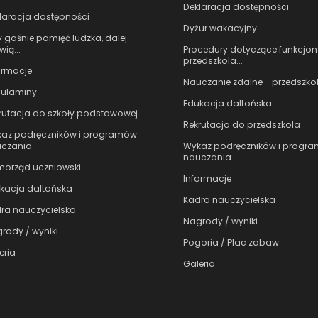
Deklaracja dostępności
laracja dostępności
Dyżur wakacyjny
 gaśnie pamięć ludzka, dalej
Procedury dotyczące funkcjo
ią...
przedszkola...
ormacje
Nauczanie zdalne - przedszko
ulaminy
Edukacja daltońska
rutacja do szkoły podstawowej
Rekrutacja do przedszkola
az podręczników i programów
Wykaz podręczników i progr
czania
nauczania
orząd uczniowski
Informacje
kacja daltońska
Kadra nauczycielska
ra nauczycielska
Nagrody / wyniki
rody / wyniki
Pogoria / Plac zabaw
eria
Galeria