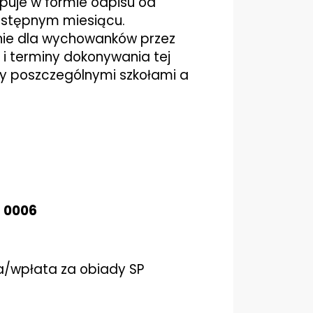
puje w formie odpisu od
następnym miesiącu.
nie dla wychowanków przez
 i terminy dokonywania tej
zy poszczególnymi szkołami a
5 0006
asa/wpłata za obiady SP