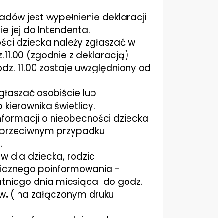
adów jest wypełnienie deklaracji
ie jej do Intendenta.
ci dziecka należy zgłaszać w
1.00 (zgodnie z deklaracją)
dz. 11.00 zostaje uwzględniony od
głaszać osobiście lub
 kierownika świetlicy.
nformacji o nieobecności dziecka
 W przeciwnym przypadku
.
w dla dziecka, rodzic
nicznego poinformowania -
tatniego dnia miesiąca do godz.
ów
.
( na załączonym druku