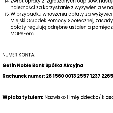
Zwrot opłaty z zgłoszonych odpisów, nastę
należności za korzystanie z wyżywienia w 
W przypadku wnoszenia opłaty za wyżywie
Miejski Ośrodek Pomocy Społecznej, zasady
opłaty regulują odrębne ustalenia pomięd
MOPS-em.
NUMER KONTA:
Getin Noble Bank Spółka Akcyjna
Rachunek numer: 28 1560 0013 2557 1237 226
Wpłata tytułem:
Nazwisko i Imię dziecka/ kl