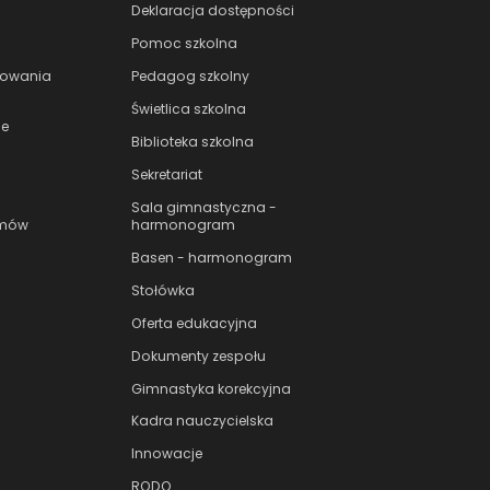
Deklaracja dostępności
Pomoc szkolna
nowania
Pedagog szkolny
Świetlica szkolna
le
Biblioteka szkolna
Sekretariat
Sala gimnastyczna -
amów
harmonogram
Basen - harmonogram
Stołówka
Oferta edukacyjna
Dokumenty zespołu
Gimnastyka korekcyjna
Kadra nauczycielska
Innowacje
RODO