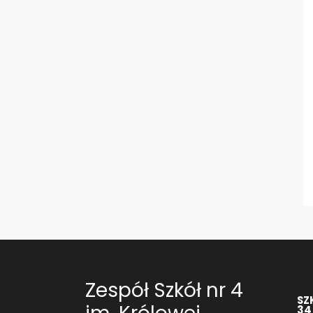
Zespół Szkół nr 4
SZ
34