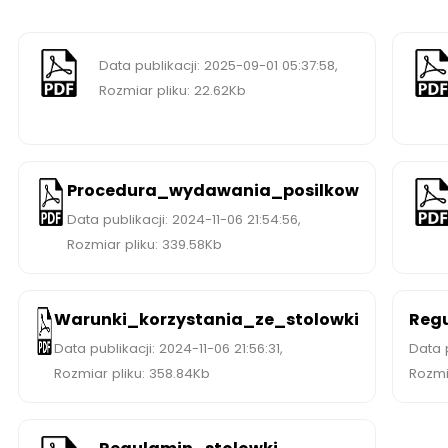
Pobierz
Pobi
Data publikacji: 2025-09-01 05:37:58,
Rozmiar pliku: 22.62Kb
Pobierz Procedura_wydawania_posilkow
Pobi
Procedura_wydawania_posilkow
Data publikacji: 2024-11-06 21:54:56,
Rozmiar pliku: 339.58Kb
Pobierz Warunki_korzystania_ze_stolowki
Pobi
Warunki_korzystania_ze_stolowki
Regu
Data publikacji: 2024-11-06 21:56:31,
Data p
Rozmiar pliku: 358.84Kb
Rozmia
Pobierz Regulamin_stolowki