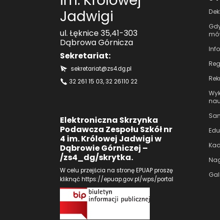
im. Królowej
Jadwigi
Dek
Gdy
ul. Łęknice 35,41-303
mów
Dąbrowa Górnicza
Inf
Sekretariat:
Reg
sekretariat@zs4.dg.pl
Rek
32 261 15 03
, 32 26110 22
Wyk
nau
Sam
Elektroniczna Skrzynka
Podawcza Zespołu Szkół nr
Edu
4 im. Królowej Jadwigi w
Kad
Dąbrowie Górniczej –
/zs4_dg/skrytka.
Nag
W celu przejścia na stronę EPUAP proszę
Gal
kliknąć
https://epuap.gov.pl/wps/portal