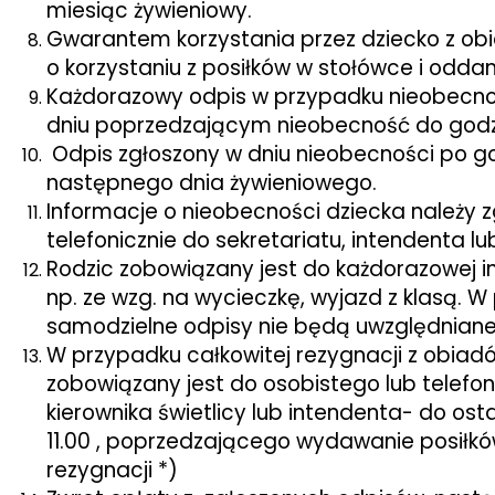
miesiąc żywieniowy.
Gwarantem korzystania przez dziecko z obi
o korzystaniu z posiłków w stołówce i oddan
Każdorazowy odpis w przypadku nieobecnoś
dniu poprzedzającym nieobecność do godz.1
Odpis zgłoszony w dniu nieobecności po go
następnego dnia żywieniowego.
Informacje o nieobecności dziecka należy z
telefonicznie do sekretariatu, intendenta lub
Rodzic zobowiązany jest do każdorazowej i
np. ze wzg. na wycieczkę, wyjazd z klasą.
samodzielne odpisy nie będą uwzględniane
W przypadku całkowitej rezygnacji z obiadó
zobowiązany jest do osobistego lub telefo
kierownika świetlicy lub intendenta- do os
11.00 , poprzedzającego wydawanie posiłk
rezygnacji *)