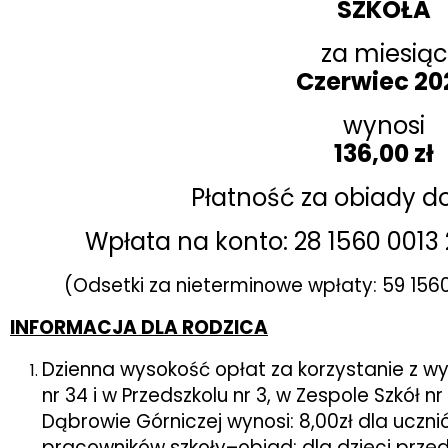
SZKOŁA
za miesiąc
Czerwiec 20
wynosi
136,00 zł
Płatność za obiady do
Wpłata na konto: 28 1560 0013
(Odsetki za nieterminowe wpłaty: 59 156
INFORMACJA DLA RODZICA
Dzienna wysokość opłat za korzystanie z w
nr 34 i w Przedszkolu nr 3, w Zespole Szkół n
Dąbrowie Górniczej wynosi: 8,00zł dla ucznió
pracowników szkoły–obiad; dla dzieci przed