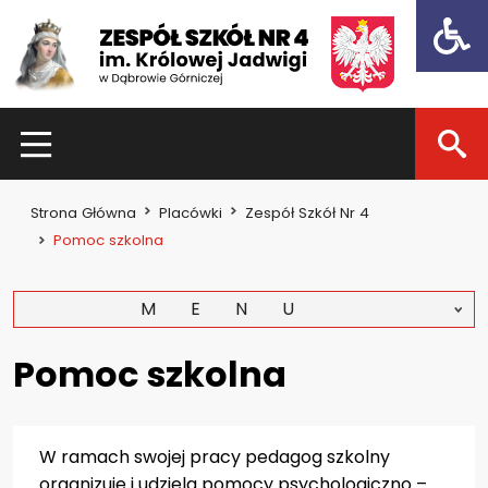
Open t
HOME
Strona Główna
Placówki
Zespół Szkół Nr 4
Dla uczniów
Pomoc szkolna
Dzień otwarty 2021
MENU
Kadra nauczycielska
Zajęcia pozalekcyjne
Pomoc szkolna
Konkursy
Dla rodziców
W ramach swojej pracy pedagog szkolny
organizuje i udziela pomocy psychologiczno –