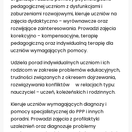
Nieodpłatna pomoc prawna i poradnictwo...
pedagogicznej uczniom z dysfunkcjami i
Kadra nauczycielska
zaburzeniami rozwojowymi, kieruje uczniów na
zajęcia dydaktyczno – wyrównawcze oraz
Druki do pobrania
rozwijające zainteresowania. Prowadzi zajęcia
Zajęcia pozalekcyjne
korekcyjno – kompensacyjne, terapię
pedagogiczną oraz indywidualną terapię dla
Konkursy
uczniów wymagających pomocy.
Wszystko o wszawicy
Udziela porad indywidualnych uczniom i ich
rodzicom w zakresie problemów edukacyjnych,
Dla nauczycieli
trudności związanych z okresem dojrzewania,
Kadra nauczycielska
rozwiązywania konfliktów w relacjach typu:
nauczyciel – uczeń, koleżeńskich i rodzinnych.
Aktywna tablica
Kieruje uczniów wymagających diagnozy i
Do pobrania - nauczyciele
pomocy specjalistycznej do PPP i innych
27 stycznia- Międzynarodowy Dzień Pamięci
poradni. Prowadzi zajęcia z profilaktyki
o Ofiarach Holokaustu
uzależnień oraz diagnozuje problemy
Konkurs