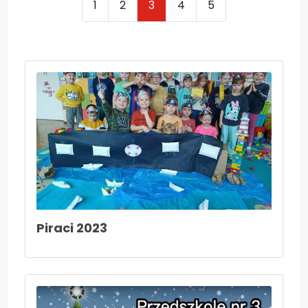
1
2
3
4
5
Nieodpłatna pomoc prawna i poradnictwo...
Kadra nauczycielska
Druki do pobrania
Zajęcia pozalekcyjne
Konkursy
Wszystko o wszawicy
Dla nauczycieli
Kadra nauczycielska
Aktywna tablica
Piraci 2023
Do pobrania - nauczyciele
27 stycznia- Międzynarodowy Dzień Pamięci
o Ofiarach Holokaustu
Konkurs