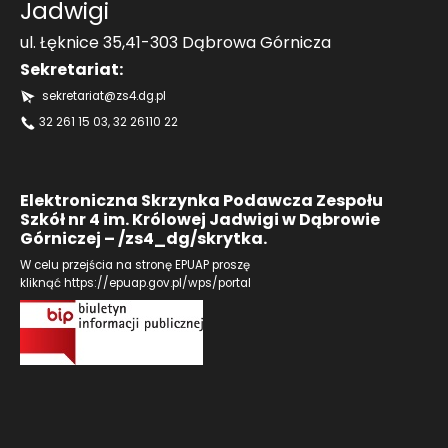
Jadwigi
ul. Łęknice 35,41-303 Dąbrowa Górnicza
Sekretariat:
sekretariat@zs4.dg.pl
32 261 15 03
, 32 26110 22
Elektroniczna Skrzynka Podawcza Zespołu
Szkół nr 4 im. Królowej Jadwigi w Dąbrowie
Górniczej – /zs4_dg/skrytka.
W celu przejścia na stronę EPUAP proszę
kliknąć
https://epuap.gov.pl/wps/portal